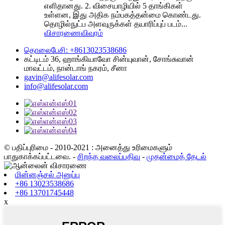
எளிதானது. 2. விசையாழியில் 5 தாங்கிகள்
உள்ளன, இது அதிக நம்பகத்தன்மை கொண்டது.
தொழில்நுட்ப அளவுருக்கள் தயாரிப்புப் படம்...
விசாரணை
விவரம்
தொலைபேசி: +8613023538686
கட்டிடம் 36, ஹாங்கியாவோ சின்யுவான், சோங்சுவான்
மாவட்டம், நான்டாங் நகரம், சீனா
gavin@alifesolar.com
info@alifesolar.com
© பதிப்புரிமை - 2010-2021 : அனைத்து உரிமைகளும்
பாதுகாக்கப்பட்டவை.
-
சிறந்த வலைப்பதிவு
-
முதன்மைத் தேடல்
மின்னஞ்சல் அனுப்பு
+86 13023538686
+86 13701745448
x