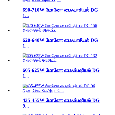
690-710W மோனோ பைஃபாசியல் DG
1...
620-640W மோனோ பைஃபாசியல் DG
1...
605-625W மோனோ பைஃபேஷியல் DG
1...
435-455W மோனோ பைஃபேஷியல் DG
9...