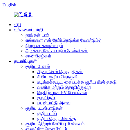
English
வீடு
எங்களைப் பற்றி
நாங்கள் யார்
எங்களை ஏன் தேர்ந்தெடுக்க வேண்டும்?
நிறுவன கலாச்சாரம்
அடிக்கடி கேட்கப்படும் கேள்விகள்
சான்றிதழ்கள்
தயாரிப்புகள்
சூரிய பேனல்
அரை செல் தொகுதிகள்
சிறிய சூரிய தொகுதி
மடிக்கக்கூடிய கையடக்க சூரிய மின் தகடு
வணிக மற்றும் தொழில்துறை
நெகிழ்வான PV பேனல்கள்
குடியிருப்பு
பயன்பாட்டு அளவு
சூரிய பயன்பாடுகள்
சூரிய பம்ப்
சூரிய தெரு விளக்கு
சூரிய ஆற்றல் சேமிப்பு மின்கலம்
ஹைட்ரோ ஜெனரேட்டர்